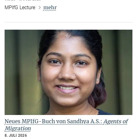
mehr
MPIfG Lecture
Neues MPIfG-Buch von Sandhya A.S.:
Agents of
Migration
8. JULI 2026