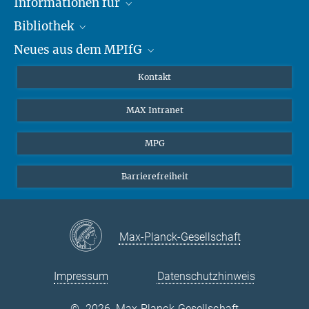
Informationen für
Bibliothek
Forschende
Neues aus dem MPIfG
Gäste
Profil
Alumni
eLibrary
Nachrichten
Kontakt
Medienschaffende
Datenbanken MPG.ReNa
Newsletter abonnieren
MAX Intranet
Remote Zugriff EZproxy
MPIfG auf LinkedIn
MPIfG auf Bluesky
MPG
Magazin Gesellschaftsforschung
Barrierefreiheit
Max-Planck-Gesellschaft
Impressum
Datenschutzhinweis
©
2026, Max-Planck-Gesellschaft