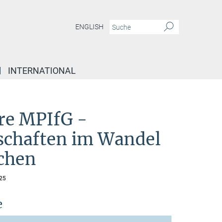
ENGLISH
INTERNATIONAL
re MPIfG -
schaften im Wandel
chen
25
e