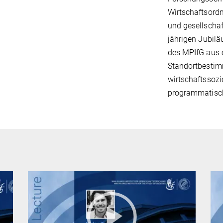
Wirtschaftsord
und gesellscha
jährigen Jubilä
des MPIfG aus e
Standortbestim
wirtschaftssoz
programmatische