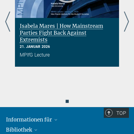
Isabela Mares | How Mainstream
s
Parties Fight Back Against
Extremists
21. JANUAR 2026
MPIfG Lecture
◼
TOP
Informationen für
Bibliothek
Forschende