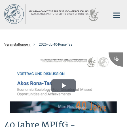
Hauptinhalt
Veranstaltungen
2025-jubi40-Rona-Tas
Downlo
Play
Video
40 Jahre MPIfG -