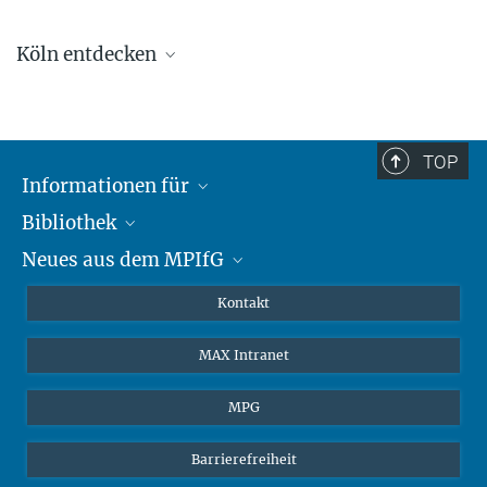
Köln entdecken
Köln-Tourismus
Veranstaltungskalender
TOP
Informationen für
Bibliothek
Forschende
Neues aus dem MPIfG
Gäste
Profil
Alumni
eLibrary
Nachrichten
Kontakt
Medienschaffende
Datenbanken MPG.ReNa
Newsletter abonnieren
MAX Intranet
Remote Zugriff EZproxy
MPIfG auf LinkedIn
MPIfG auf Bluesky
MPG
Magazin Gesellschaftsforschung
Barrierefreiheit