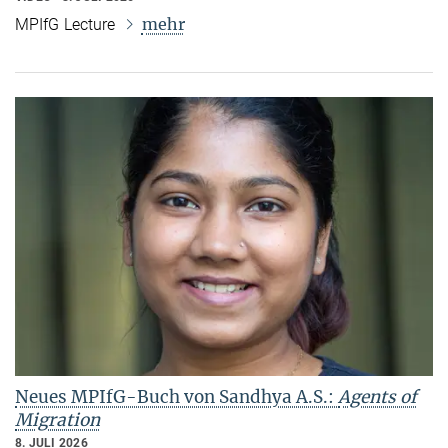
mehr
MPIfG Lecture
Neues MPIfG-Buch von Sandhya A.S.:
Agents of
Migration
8. JULI 2026