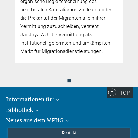
organische Begleiterscheinung des
neoliberalen Kapitalismus zu deuten oder
die Prekarität der Migranten allein ihrer
Vermittlung zuzuschreiben, versteht
Sandhya A.S. die Vermittlung als
institutionell geformten und umkämpften
Markt für Migrationsdienstleistungen.
◼
TOP
Informationen für
Bibliothek
Forschende
Neues aus dem MPIfG
Gäste
Profil
Alumni
eLibrary
Nachrichten
Kontakt