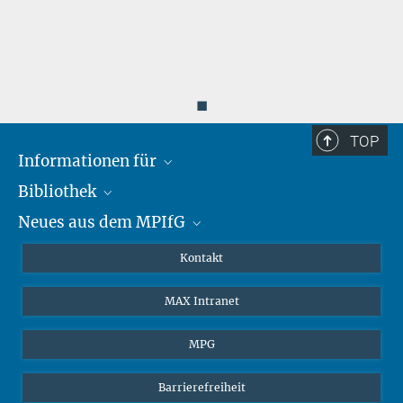
◼
TOP
Informationen für
Bibliothek
Forschende
Neues aus dem MPIfG
Gäste
Profil
Alumni
eLibrary
Nachrichten
Kontakt
Medienschaffende
Datenbanken MPG.ReNa
Newsletter abonnieren
MAX Intranet
Remote Zugriff EZproxy
MPIfG auf LinkedIn
MPIfG auf Bluesky
MPG
Magazin Gesellschaftsforschung
Barrierefreiheit