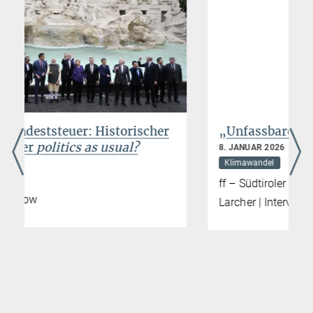
„Unfassbares politisches Versagen“
8. JANUAR 2026
Klimawandel
ff – Südtiroler Wochenmagazin, Markus
Larcher | Interview mit Jens Beckert