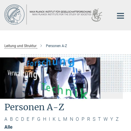
Hauptinhalt
Leitung und Struktur
Personen A-Z
Personen A-Z
A
B
C
D
E
F
G
H
I
K
L
M
N
O
P
R
S
T
W
Y
Z
Alle