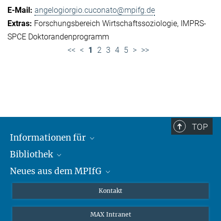
angelogiorgio.cuconato@mpifg.de
Forschungsbereich Wirtschaftssoziologie
IMPRS-
SPCE Doktorandenprogramm
<<
<
1
2
3
4
5
>
>>
TOP
Informationen für
Bibliothek
Forschende
Neues aus dem MPIfG
Gäste
Profil
Alumni
eLibrary
Nachrichten
Kontakt
Medienschaffende
Datenbanken MPG.ReNa
Newsletter abonnieren
MAX Intranet
Remote Zugriff EZproxy
MPIfG auf LinkedIn