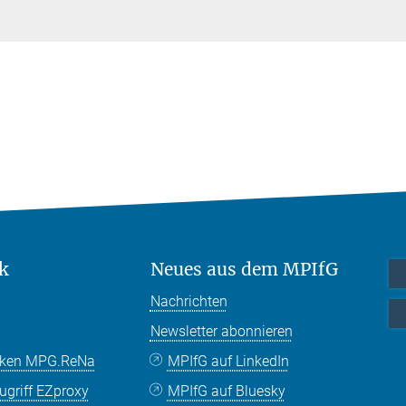
k
Neues aus dem MPIfG
Nachrichten
Newsletter abonnieren
nken MPG.ReNa
MPIfG auf LinkedIn
griff EZproxy
MPIfG auf Bluesky