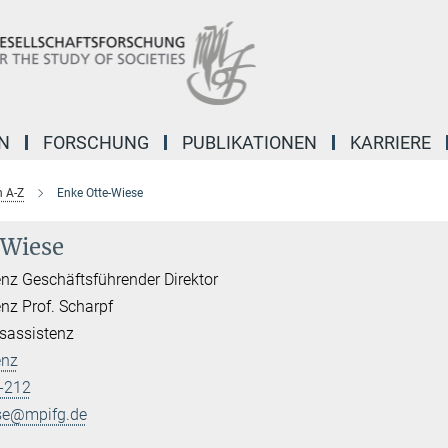
N
FORSCHUNG
PUBLIKATIONEN
KARRIERE
 A-Z
Enke Otte-Wiese
-Wiese
enz Geschäftsführender Direktor
enz Prof. Scharpf
nsassistenz
enz
-212
ese@mpifg.de