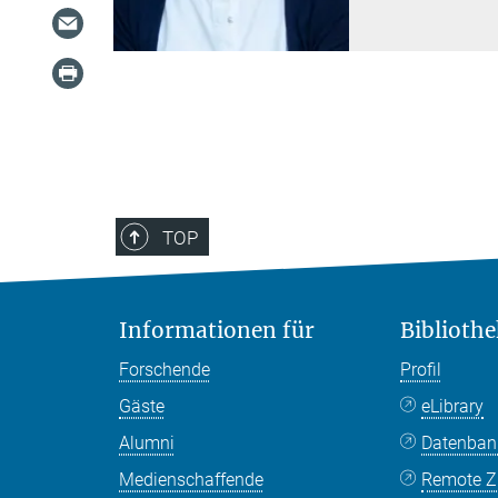
TOP
Informationen für
Bibliothe
Forschende
Profil
Gäste
eLibrary
Alumni
Datenba
Medienschaffende
Remote Zu