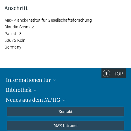
Anschrift
Max-Planck-Institut für Gesellschaftsforschung
Claudia Schmitz
Paulstr. 3
50676 Köln
Germany
TOP
Informationen für
Bibliothek
Forschende
Neues aus dem MPIfG
Gäste
Profil
Alumni
eLibrary
Nachrichten
Kontakt
Medienschaffende
Datenbanken MPG.ReNa
Newsletter abonnieren
MAX Intranet
Remote Zugriff EZproxy
MPIfG auf LinkedIn