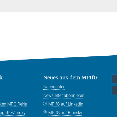
k
Neues aus dem MPIfG
Nachrichten
Newsletter abonnieren
nken MPG.ReNa
MPIfG auf LinkedIn
griff EZproxy
MPIfG auf Bluesky