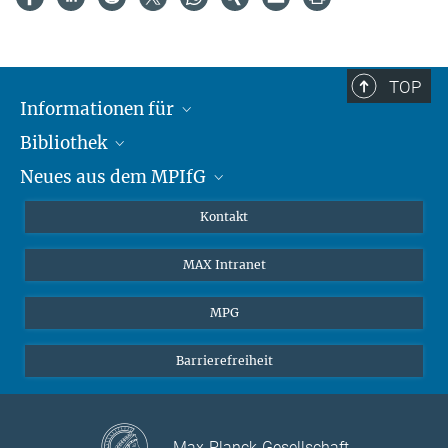
TOP
Informationen für
Bibliothek
Forschende
Neues aus dem MPIfG
Gäste
Profil
Alumni
eLibrary
Nachrichten
Kontakt
Medienschaffende
Datenbanken MPG.ReNa
Newsletter abonnieren
MAX Intranet
Remote Zugriff EZproxy
MPIfG auf LinkedIn
MPIfG auf Bluesky
MPG
Magazin Gesellschaftsforschung
Barrierefreiheit
Max-Planck-Gesellschaft