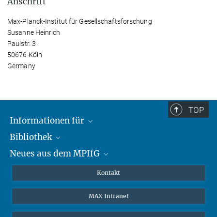
Anschrift
Max-Planck-Institut für Gesellschaftsforschung
Susanne Heinrich
Paulstr. 3
50676 Köln
Germany
TOP
Informationen für
Bibliothek
Forschende
Neues aus dem MPIfG
Gäste
Profil
Alumni
eLibrary
Nachrichten
Kontakt
Medienschaffende
Datenbanken MPG.ReNa
Newsletter abonnieren
MAX Intranet
Remote Zugriff EZproxy
MPIfG auf LinkedIn