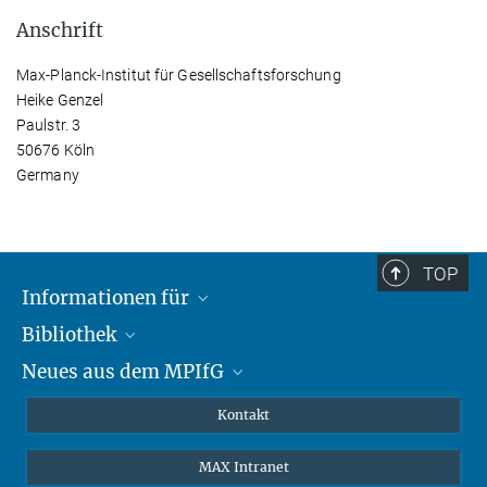
Anschrift
Max-Planck-Institut für Gesellschaftsforschung
Heike Genzel
Paulstr. 3
50676 Köln
Germany
TOP
Informationen für
Bibliothek
Forschende
Neues aus dem MPIfG
Gäste
Profil
Alumni
eLibrary
Nachrichten
Kontakt
Medienschaffende
Datenbanken MPG.ReNa
Newsletter abonnieren
MAX Intranet
Remote Zugriff EZproxy
MPIfG auf LinkedIn