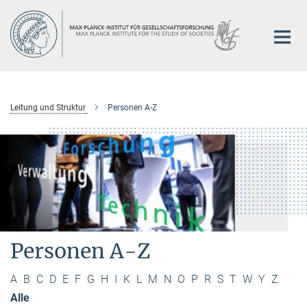
Hauptinhalt
Leitung und Struktur
Personen A-Z
Personen A-Z
A
B
C
D
E
F
G
H
I
K
L
M
N
O
P
R
S
T
W
Y
Z
Alle