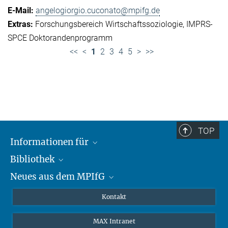
angelogiorgio.cuconato@mpifg.de
Forschungsbereich Wirtschaftssoziologie
IMPRS-
SPCE Doktorandenprogramm
<<
<
1
2
3
4
5
>
>>
TOP
Informationen für
Bibliothek
Forschende
Neues aus dem MPIfG
Gäste
Profil
Alumni
eLibrary
Nachrichten
Kontakt
Medienschaffende
Datenbanken MPG.ReNa
Newsletter abonnieren
MAX Intranet
Remote Zugriff EZproxy
MPIfG auf LinkedIn