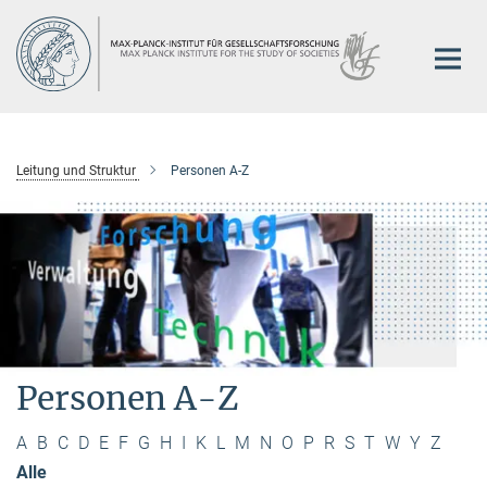
Hauptinhalt
Leitung und Struktur
Personen A-Z
Personen A-Z
A
B
C
D
E
F
G
H
I
K
L
M
N
O
P
R
S
T
W
Y
Z
Alle