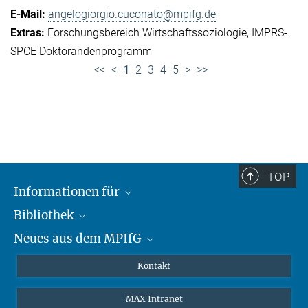
angelogiorgio.cuconato@mpifg.de
Forschungsbereich Wirtschaftssoziologie
IMPRS-
SPCE Doktorandenprogramm
<<
<
1
2
3
4
5
>
>>
TOP
Informationen für
Bibliothek
Forschende
Neues aus dem MPIfG
Gäste
Profil
Alumni
eLibrary
Nachrichten
Kontakt
Medienschaffende
Datenbanken MPG.ReNa
Newsletter abonnieren
MAX Intranet
Remote Zugriff EZproxy
MPIfG auf LinkedIn