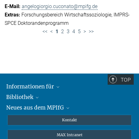
angelogiorgio.cuconato@mpifg.de
Forschungsbereich Wirtschaftssoziologie
IMPRS-
SPCE Doktorandenprogramm
<<
<
1
2
3
4
5
>
>>
TOP
Informationen für
Bibliothek
Forschende
Neues aus dem MPIfG
Gäste
Profil
Alumni
eLibrary
Nachrichten
Kontakt
Medienschaffende
Datenbanken MPG.ReNa
Newsletter abonnieren
MAX Intranet
Remote Zugriff EZproxy
MPIfG auf LinkedIn