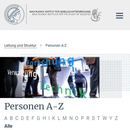
Hauptinhalt
Leitung und Struktur
Personen A-Z
Personen A-Z
A
B
C
D
E
F
G
H
I
K
L
M
N
O
P
R
S
T
W
Y
Z
Alle