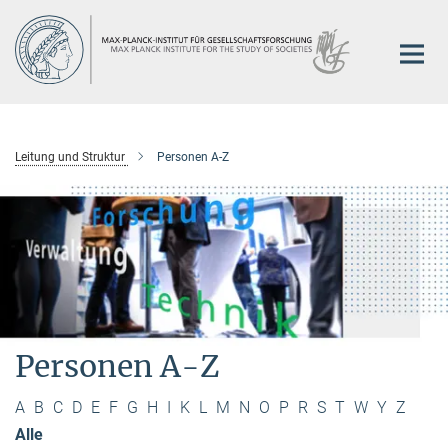
Hauptinhalt
Leitung und Struktur
Personen A-Z
Personen A-Z
A
B
C
D
E
F
G
H
I
K
L
M
N
O
P
R
S
T
W
Y
Z
Alle