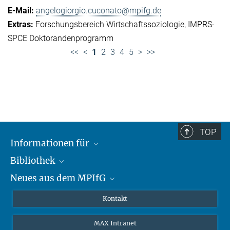
angelogiorgio.cuconato@mpifg.de
Forschungsbereich Wirtschaftssoziologie
IMPRS-
SPCE Doktorandenprogramm
<<
<
1
2
3
4
5
>
>>
TOP
Informationen für
Bibliothek
Forschende
Neues aus dem MPIfG
Gäste
Profil
Alumni
eLibrary
Nachrichten
Kontakt
Medienschaffende
Datenbanken MPG.ReNa
Newsletter abonnieren
MAX Intranet
Remote Zugriff EZproxy
MPIfG auf LinkedIn