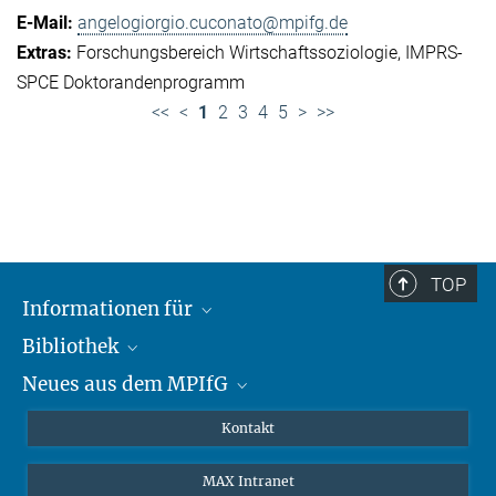
angelogiorgio.cuconato@mpifg.de
Forschungsbereich Wirtschaftssoziologie
IMPRS-
SPCE Doktorandenprogramm
<<
<
1
2
3
4
5
>
>>
TOP
Informationen für
Bibliothek
Forschende
Neues aus dem MPIfG
Gäste
Profil
Alumni
eLibrary
Nachrichten
Kontakt
Medienschaffende
Datenbanken MPG.ReNa
Newsletter abonnieren
MAX Intranet
Remote Zugriff EZproxy
MPIfG auf LinkedIn