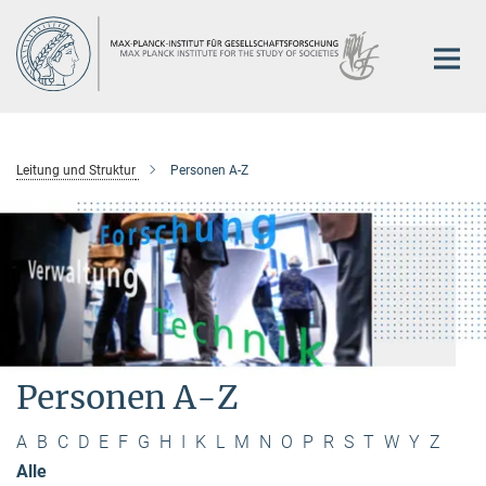
Hauptinhalt
Leitung und Struktur
Personen A-Z
Personen A-Z
A
B
C
D
E
F
G
H
I
K
L
M
N
O
P
R
S
T
W
Y
Z
Alle