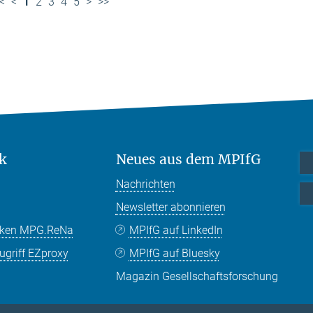
<
<
1
2
3
4
5
>
>>
k
Neues aus dem MPIfG
Nachrichten
Newsletter abonnieren
nken MPG.ReNa
MPIfG auf LinkedIn
griff EZproxy
MPIfG auf Bluesky
Magazin Gesellschaftsforschung