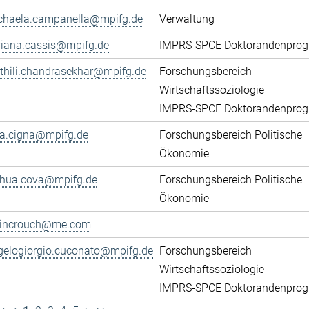
chaela.campanella@mpifg.de
Verwaltung
riana.cassis@mpifg.de
IMPRS-SPCE Doktorandenpro
thili.chandrasekhar@mpifg.de
Forschungsbereich
Wirtschaftssoziologie
IMPRS-SPCE Doktorandenpro
ca.cigna@mpifg.de
Forschungsbereich Politische
Ökonomie
shua.cova@mpifg.de
Forschungsbereich Politische
Ökonomie
lincrouch@me.com
gelogiorgio.cuconato@mpifg.de
Forschungsbereich
Wirtschaftssoziologie
IMPRS-SPCE Doktorandenpro