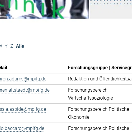
W
Y
Z
Alle
Mail
Forschungsgruppe | Serviceg
aron.adams@mpifg.de
Redaktion und Öffentlichkeitsa
eren.altstaedt@mpifg.de
Forschungsbereich
Wirtschaftssoziologie
essia.aspide@mpifg.de
Forschungsbereich Politische
Ökonomie
cio.baccaro@mpifg.de
Forschungsbereich Politische