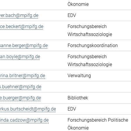
Ökonomie
iver.bach@mpifg.de
EDV
fice.beckert@mpifg.de
Forschungsbereich
Wirtschaftssoziologie
sanne.berger@mpifg.de
Forschungskoordination
yan.boyle@mpifg.de
Forschungsbereich
Wirtschaftssoziologie
rina.britner@mpifg.de
Verwaltung
ls.buehner@mpifg.de
ke.buerger@mpifg.de
Bibliothek
rkus.burtscheidt@mpifg.de
EDV
cinda.cadzow@mpifg.de
Forschungsbereich Politische
Ökonomie