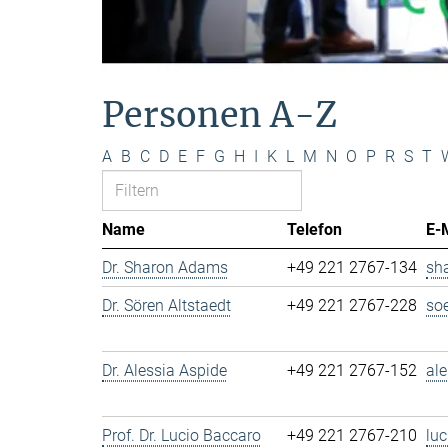
Personen A-Z
A
B
C
D
E
F
G
H
I
K
L
M
N
O
P
R
S
T
Name
Telefon
E-
Dr. Sharon Adams
+49 221 2767-134
sh
Dr. Sören Altstaedt
+49 221 2767-228
so
Dr. Alessia Aspide
+49 221 2767-152
al
Prof. Dr. Lucio Baccaro
+49 221 2767-210
lu