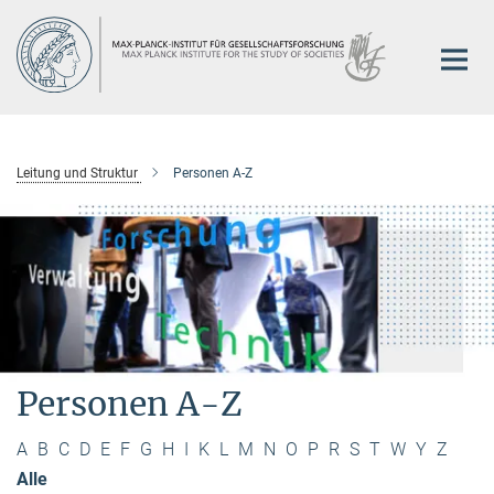
Hauptinhalt
Leitung und Struktur
Personen A-Z
Personen A-Z
A
B
C
D
E
F
G
H
I
K
L
M
N
O
P
R
S
T
W
Y
Z
Alle