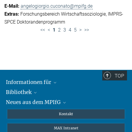
angelogiorgio.cuconato@mpifg.de
Forschungsbereich Wirtschaftssoziologie
IMPRS-
SPCE Doktorandenprogramm
<<
<
1
2
3
4
5
>
>>
TOP
Informationen für
Bibliothek
Forschende
Neues aus dem MPIfG
Gäste
Profil
Alumni
eLibrary
Nachrichten
Kontakt
Medienschaffende
Datenbanken MPG.ReNa
Newsletter abonnieren
MAX Intranet
Remote Zugriff EZproxy
MPIfG auf LinkedIn