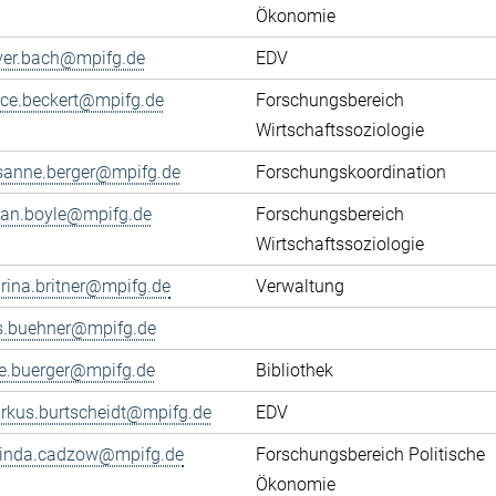
Ökonomie
iver.bach@mpifg.de
EDV
fice.beckert@mpifg.de
Forschungsbereich
Wirtschaftssoziologie
sanne.berger@mpifg.de
Forschungskoordination
yan.boyle@mpifg.de
Forschungsbereich
Wirtschaftssoziologie
rina.britner@mpifg.de
Verwaltung
ls.buehner@mpifg.de
ke.buerger@mpifg.de
Bibliothek
rkus.burtscheidt@mpifg.de
EDV
cinda.cadzow@mpifg.de
Forschungsbereich Politische
Ökonomie