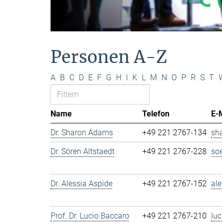
Personen A-Z
A
B
C
D
E
F
G
H
I
K
L
M
N
O
P
R
S
T
Name
Telefon
E-
Dr. Sharon Adams
+49 221 2767-134
sh
Dr. Sören Altstaedt
+49 221 2767-228
so
Dr. Alessia Aspide
+49 221 2767-152
al
Prof. Dr. Lucio Baccaro
+49 221 2767-210
lu