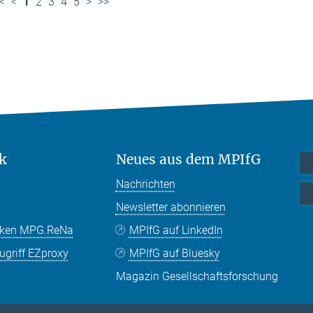
<
<
1
2
3
4
5
>
>>
k
Neues aus dem MPIfG
Nachrichten
Newsletter abonnieren
nken MPG.ReNa
MPIfG auf LinkedIn
griff EZproxy
MPIfG auf Bluesky
Magazin Gesellschaftsforschung