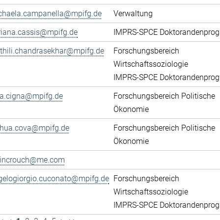
chaela.campanella@mpifg.de
Verwaltung
riana.cassis@mpifg.de
IMPRS-SPCE Doktorandenpro
thili.chandrasekhar@mpifg.de
Forschungsbereich
Wirtschaftssoziologie
IMPRS-SPCE Doktorandenpro
ca.cigna@mpifg.de
Forschungsbereich Politische
Ökonomie
shua.cova@mpifg.de
Forschungsbereich Politische
Ökonomie
lincrouch@me.com
gelogiorgio.cuconato@mpifg.de
Forschungsbereich
Wirtschaftssoziologie
IMPRS-SPCE Doktorandenpro