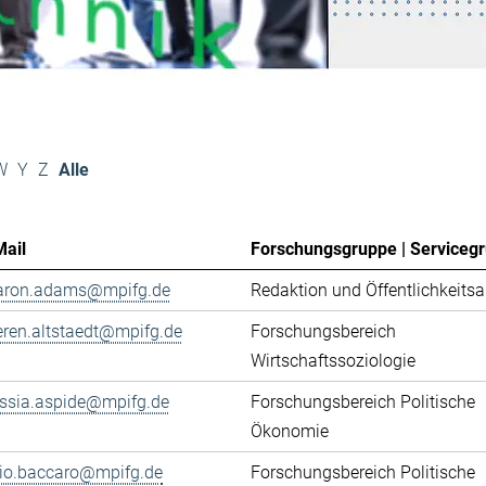
W
Y
Z
Alle
Mail
Forschungsgruppe | Serviceg
aron.adams@mpifg.de
Redaktion und Öffentlichkeitsa
eren.altstaedt@mpifg.de
Forschungsbereich
Wirtschaftssoziologie
essia.aspide@mpifg.de
Forschungsbereich Politische
Ökonomie
cio.baccaro@mpifg.de
Forschungsbereich Politische