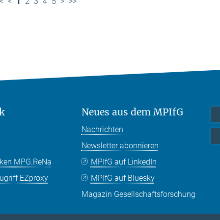
<
<
1
2
3
4
5
>
>>
k
Neues aus dem MPIfG
Nachrichten
Newsletter abonnieren
nken MPG.ReNa
MPIfG auf LinkedIn
griff EZproxy
MPIfG auf Bluesky
Magazin Gesellschaftsforschung