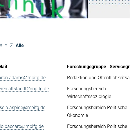
W
Y
Z
Alle
Mail
Forschungsgruppe | Serviceg
aron.adams@mpifg.de
Redaktion und Öffentlichkeitsa
eren.altstaedt@mpifg.de
Forschungsbereich
Wirtschaftssoziologie
essia.aspide@mpifg.de
Forschungsbereich Politische
Ökonomie
cio.baccaro@mpifg.de
Forschungsbereich Politische