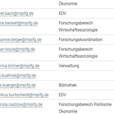
Ökonomie
iver.bach@mpifg.de
EDV
fice.beckert@mpifg.de
Forschungsbereich
Wirtschaftssoziologie
sanne.berger@mpifg.de
Forschungskoordination
yan.boyle@mpifg.de
Forschungsbereich
Wirtschaftssoziologie
rina.britner@mpifg.de
Verwaltung
ls.buehner@mpifg.de
ke.buerger@mpifg.de
Bibliothek
rkus.burtscheidt@mpifg.de
EDV
cinda.cadzow@mpifg.de
Forschungsbereich Politische
Ökonomie