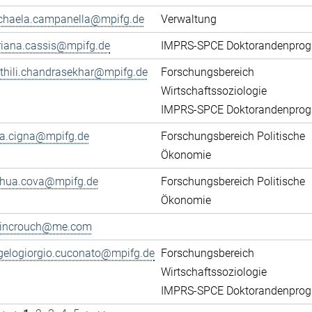
chaela.campanella@mpifg.de
Verwaltung
riana.cassis@mpifg.de
IMPRS-SPCE Doktorandenpro
thili.chandrasekhar@mpifg.de
Forschungsbereich
Wirtschaftssoziologie
IMPRS-SPCE Doktorandenpro
ca.cigna@mpifg.de
Forschungsbereich Politische
Ökonomie
shua.cova@mpifg.de
Forschungsbereich Politische
Ökonomie
lincrouch@me.com
gelogiorgio.cuconato@mpifg.de
Forschungsbereich
Wirtschaftssoziologie
IMPRS-SPCE Doktorandenpro