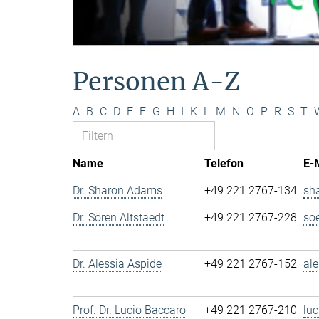
Personen A-Z
A
B
C
D
E
F
G
H
I
K
L
M
N
O
P
R
S
T
Name
Telefon
E-
Dr. Sharon Adams
+49 221 2767-134
sh
Dr. Sören Altstaedt
+49 221 2767-228
so
Dr. Alessia Aspide
+49 221 2767-152
al
Prof. Dr. Lucio Baccaro
+49 221 2767-210
lu