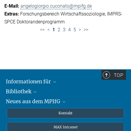
angelogiorgio.cuconato@mpifg.de
Forschungsbereich Wirtschaftssoziologie
IMPRS-
SPCE Doktorandenprogramm
<<
<
1
2
3
4
5
>
>>
TOP
Informationen für
Bibliothek
Forschende
Neues aus dem MPIfG
Gäste
Profil
Alumni
eLibrary
Nachrichten
Kontakt
Medienschaffende
Datenbanken MPG.ReNa
Newsletter abonnieren
MAX Intranet
Remote Zugriff EZproxy
MPIfG auf LinkedIn