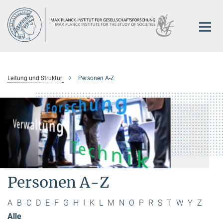
Hauptinhalt
Leitung und Struktur
Personen A-Z
Personen A-Z
A
B
C
D
E
F
G
H
I
K
L
M
N
O
P
R
S
T
W
Y
Z
Alle