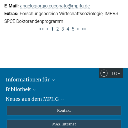
angelogiorgio.cuconato@mpifg.de
Forschungsbereich Wirtschaftssoziologie
IMPRS-
SPCE Doktorandenprogramm
<<
<
1
2
3
4
5
>
>>
TOP
Informationen für
Bibliothek
Forschende
Neues aus dem MPIfG
Gäste
Profil
Alumni
eLibrary
Nachrichten
Kontakt
Medienschaffende
Datenbanken MPG.ReNa
Newsletter abonnieren
MAX Intranet
Remote Zugriff EZproxy
MPIfG auf LinkedIn