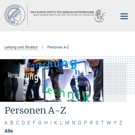
Hauptinhalt
Leitung und Struktur
Personen A-Z
Personen A-Z
A
B
C
D
E
F
G
H
I
K
L
M
N
O
P
R
S
T
W
Y
Z
Alle