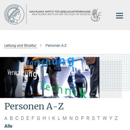
Hauptinhalt
Leitung und Struktur
Personen A-Z
Personen A-Z
A
B
C
D
E
F
G
H
I
K
L
M
N
O
P
R
S
T
W
Y
Z
Alle