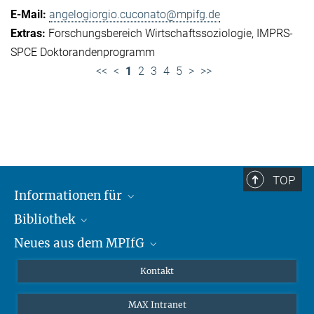
angelogiorgio.cuconato@mpifg.de
Forschungsbereich Wirtschaftssoziologie
IMPRS-
SPCE Doktorandenprogramm
<<
<
1
2
3
4
5
>
>>
TOP
Informationen für
Bibliothek
Forschende
Neues aus dem MPIfG
Gäste
Profil
Alumni
eLibrary
Nachrichten
Kontakt
Medienschaffende
Datenbanken MPG.ReNa
Newsletter abonnieren
MAX Intranet
Remote Zugriff EZproxy
MPIfG auf LinkedIn