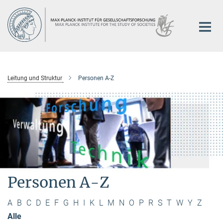
Hauptinhalt
Leitung und Struktur
Personen A-Z
Personen A-Z
A
B
C
D
E
F
G
H
I
K
L
M
N
O
P
R
S
T
W
Y
Z
Alle