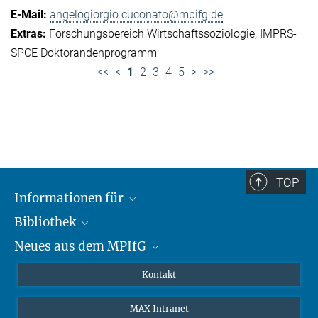
angelogiorgio.cuconato@mpifg.de
Forschungsbereich Wirtschaftssoziologie
IMPRS-
SPCE Doktorandenprogramm
<<
<
1
2
3
4
5
>
>>
TOP
Informationen für
Bibliothek
Forschende
Neues aus dem MPIfG
Gäste
Profil
Alumni
eLibrary
Nachrichten
Kontakt
Medienschaffende
Datenbanken MPG.ReNa
Newsletter abonnieren
MAX Intranet
Remote Zugriff EZproxy
MPIfG auf LinkedIn