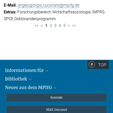
angelogiorgio.cuconato@mpifg.de
Forschungsbereich Wirtschaftssoziologie
IMPRS-
SPCE Doktorandenprogramm
<<
<
1
2
3
4
5
>
>>
TOP
Informationen für
Bibliothek
Forschende
Neues aus dem MPIfG
Gäste
Profil
Alumni
eLibrary
Nachrichten
Kontakt
Medienschaffende
Datenbanken MPG.ReNa
Newsletter abonnieren
MAX Intranet
Remote Zugriff EZproxy
MPIfG auf LinkedIn