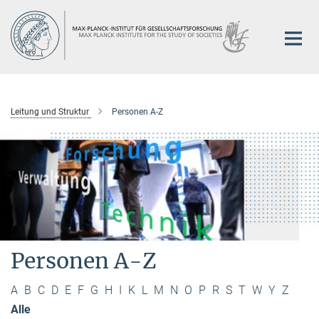
Hauptinhalt
Leitung und Struktur
Personen A-Z
Personen A-Z
A
B
C
D
E
F
G
H
I
K
L
M
N
O
P
R
S
T
W
Y
Z
Alle