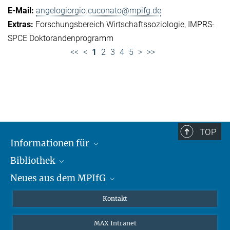
angelogiorgio.cuconato@mpifg.de
Forschungsbereich Wirtschaftssoziologie
IMPRS-
SPCE Doktorandenprogramm
<<
<
1
2
3
4
5
>
>>
TOP
Informationen für
Bibliothek
Forschende
Neues aus dem MPIfG
Gäste
Profil
Alumni
eLibrary
Nachrichten
Kontakt
Medienschaffende
Datenbanken MPG.ReNa
Newsletter abonnieren
MAX Intranet
Remote Zugriff EZproxy
MPIfG auf LinkedIn