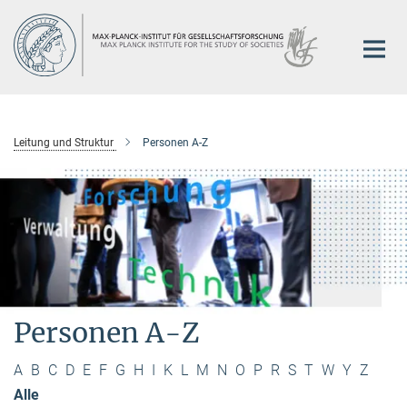
Hauptinhalt
Leitung und Struktur
Personen A-Z
Personen A-Z
A
B
C
D
E
F
G
H
I
K
L
M
N
O
P
R
S
T
W
Y
Z
Alle