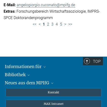
angelogiorgio.cuconato@mpifg.de
Forschungsbereich Wirtschaftssoziologie
IMPRS-
SPCE Doktorandenprogramm
<<
<
1
2
3
4
5
>
>>
TOP
Informationen für
Bibliothek
Forschende
Neues aus dem MPIfG
Gäste
Profil
Alumni
eLibrary
Nachrichten
Kontakt
Medienschaffende
Datenbanken MPG.ReNa
Newsletter abonnieren
MAX Intranet
Remote Zugriff EZproxy
MPIfG auf LinkedIn