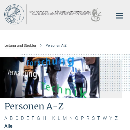
Hauptinhalt
Leitung und Struktur
Personen A-Z
Personen A-Z
A
B
C
D
E
F
G
H
I
K
L
M
N
O
P
R
S
T
W
Y
Z
Alle