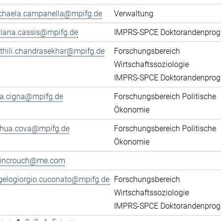
chaela.campanella@mpifg.de
Verwaltung
riana.cassis@mpifg.de
IMPRS-SPCE Doktorandenpro
thili.chandrasekhar@mpifg.de
Forschungsbereich
Wirtschaftssoziologie
IMPRS-SPCE Doktorandenpro
ca.cigna@mpifg.de
Forschungsbereich Politische
Ökonomie
shua.cova@mpifg.de
Forschungsbereich Politische
Ökonomie
lincrouch@me.com
gelogiorgio.cuconato@mpifg.de
Forschungsbereich
Wirtschaftssoziologie
IMPRS-SPCE Doktorandenpro