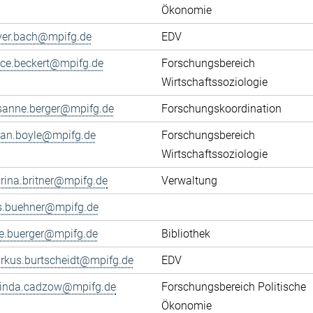
Ökonomie
iver.bach@mpifg.de
EDV
fice.beckert@mpifg.de
Forschungsbereich
Wirtschaftssoziologie
sanne.berger@mpifg.de
Forschungskoordination
yan.boyle@mpifg.de
Forschungsbereich
Wirtschaftssoziologie
rina.britner@mpifg.de
Verwaltung
ls.buehner@mpifg.de
ke.buerger@mpifg.de
Bibliothek
rkus.burtscheidt@mpifg.de
EDV
cinda.cadzow@mpifg.de
Forschungsbereich Politische
Ökonomie