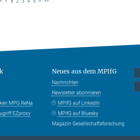
<
<
1
2
3
4
5
>
>>
k
Neues aus dem MPIfG
Nachrichten
Newsletter abonnieren
nken MPG.ReNa
MPIfG auf LinkedIn
griff EZproxy
MPIfG auf Bluesky
Magazin Gesellschaftsforschung