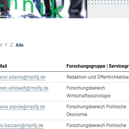
W
Y
Z
Alle
Mail
Forschungsgruppe | Serviceg
aron.adams@mpifg.de
Redaktion und Öffentlichkeitsa
eren.altstaedt@mpifg.de
Forschungsbereich
Wirtschaftssoziologie
essia.aspide@mpifg.de
Forschungsbereich Politische
Ökonomie
cio.baccaro@mpifg.de
Forschungsbereich Politische