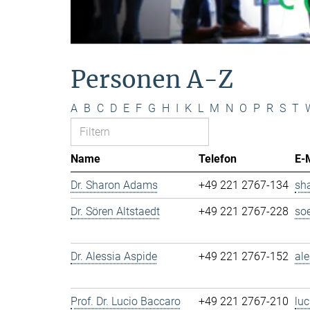
Personen A-Z
A
B
C
D
E
F
G
H
I
K
L
M
N
O
P
R
S
T
Name
Telefon
E-
Dr. Sharon Adams
+49 221 2767-134
sh
Dr. Sören Altstaedt
+49 221 2767-228
so
Dr. Alessia Aspide
+49 221 2767-152
al
Prof. Dr. Lucio Baccaro
+49 221 2767-210
lu