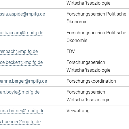
Wirtschaftssoziologie
essia.aspide@mpifg.de
Forschungsbereich Politische
Ökonomie
cio.baccaro@mpifg.de
Forschungsbereich Politische
Ökonomie
iver.bach@mpifg.de
EDV
fice.beckert@mpifg.de
Forschungsbereich
Wirtschaftssoziologie
sanne.berger@mpifg.de
Forschungskoordination
yan.boyle@mpifg.de
Forschungsbereich
Wirtschaftssoziologie
rina.britner@mpifg.de
Verwaltung
ls.buehner@mpifg.de