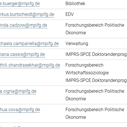
ke.buerger@mpifg.de
Bibliothek
rkus.burtscheidt@mpifg.de
EDV
cinda.cadzow@mpifg.de
Forschungsbereich Politische
Ökonomie
chaela.campanella@mpifg.de
Verwaltung
riana.cassis@mpifg.de
IMPRS-SPCE Doktorandenpro
thili.chandrasekhar@mpifg.de
Forschungsbereich
Wirtschaftssoziologie
IMPRS-SPCE Doktorandenpro
ca.cigna@mpifg.de
Forschungsbereich Politische
Ökonomie
shua.cova@mpifg.de
Forschungsbereich Politische
Ökonomie