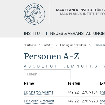
Hauptinhalt
INSTITUT
NEUES & VERANSTALTUNGE
Startseite
Institut
Leitung und Struktur
Personen
Personen A-Z
A
B
C
D
E
F
G
H
I
K
L
M
N
O
P
R
S
T
Name
Telefon
E-
Dr. Sharon Adams
+49 221 2767-134
sh
Dr. Sören Altstaedt
+49 221 2767-228
so