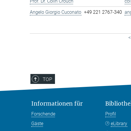
Prof. Dr. Colin Crouch
co
Angelo Giorgio Cuconato
+49 221 2767-340
an
<
TOP
Informationen für
Bibliothe
Forschende
Profil
Gäste
eLibrary