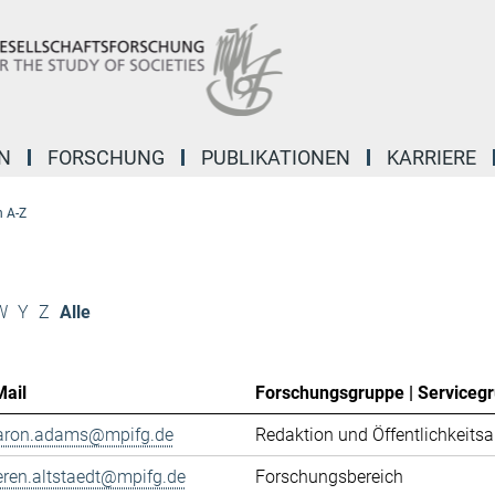
N
FORSCHUNG
PUBLIKATIONEN
KARRIERE
 A-Z
W
Y
Z
Alle
Mail
Forschungsgruppe | Serviceg
aron.adams@mpifg.de
Redaktion und Öffentlichkeitsa
eren.altstaedt@mpifg.de
Forschungsbereich