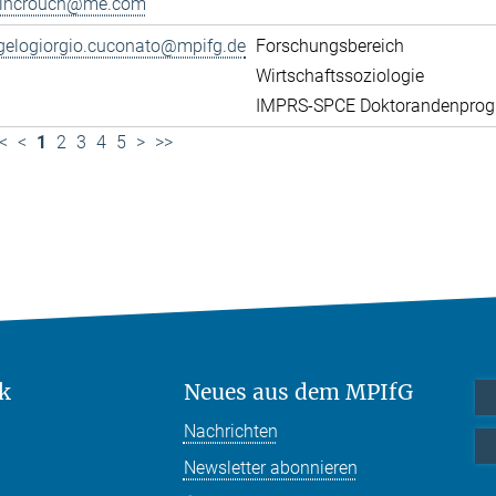
lincrouch@me.com
gelogiorgio.cuconato@mpifg.de
Forschungsbereich
Wirtschaftssoziologie
IMPRS-SPCE Doktorandenpro
<
<
1
2
3
4
5
>
>>
k
Neues aus dem MPIfG
Nachrichten
Newsletter abonnieren