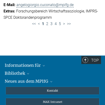
angelogiorgio.cuconato@mpifg.de
Forschungsbereich Wirtschaftssoziologie
IMPRS-
SPCE Doktorandenprogramm
<<
<
1
2
3
4
5
>
>>
TOP
Informationen für
Bibliothek
Forschende
Neues aus dem MPIfG
Gäste
Profil
Alumni
eLibrary
Nachrichten
Kontakt
Medienschaffende
Datenbanken MPG.ReNa
Newsletter abonnieren
MAX Intranet
Remote Zugriff EZproxy
MPIfG auf LinkedIn