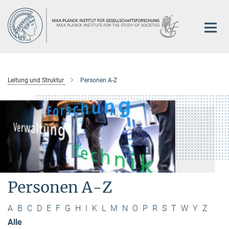
Hauptinhalt
Leitung und Struktur
Personen A-Z
Personen A-Z
A
B
C
D
E
F
G
H
I
K
L
M
N
O
P
R
S
T
W
Y
Z
Alle