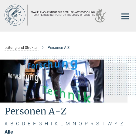
Hauptinhalt
Leitung und Struktur
Personen A-Z
Personen A-Z
A
B
C
D
E
F
G
H
I
K
L
M
N
O
P
R
S
T
W
Y
Z
Alle