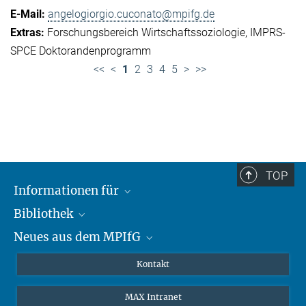
angelogiorgio.cuconato@mpifg.de
Forschungsbereich Wirtschaftssoziologie
IMPRS-
SPCE Doktorandenprogramm
<<
<
1
2
3
4
5
>
>>
TOP
Informationen für
Bibliothek
Forschende
Neues aus dem MPIfG
Gäste
Profil
Alumni
eLibrary
Nachrichten
Kontakt
Medienschaffende
Datenbanken MPG.ReNa
Newsletter abonnieren
MAX Intranet
Remote Zugriff EZproxy
MPIfG auf LinkedIn