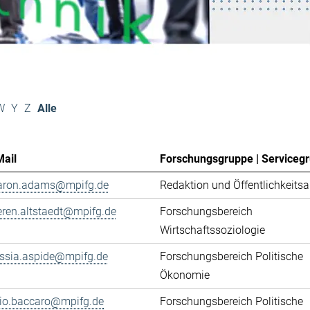
W
Y
Z
Alle
Mail
Forschungsgruppe | Serviceg
aron.adams@mpifg.de
Redaktion und Öffentlichkeitsa
eren.altstaedt@mpifg.de
Forschungsbereich
Wirtschaftssoziologie
essia.aspide@mpifg.de
Forschungsbereich Politische
Ökonomie
cio.baccaro@mpifg.de
Forschungsbereich Politische