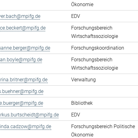
Ökonomie
iver.bach@mpifg.de
EDV
fice.beckert@mpifg.de
Forschungsbereich
Wirtschaftssoziologie
sanne.berger@mpifg.de
Forschungskoordination
yan.boyle@mpifg.de
Forschungsbereich
Wirtschaftssoziologie
rina.britner@mpifg.de
Verwaltung
ls.buehner@mpifg.de
ke.buerger@mpifg.de
Bibliothek
rkus.burtscheidt@mpifg.de
EDV
cinda.cadzow@mpifg.de
Forschungsbereich Politische
Ökonomie