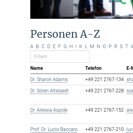
Personen A-Z
A
B
C
D
E
F
G
H
I
K
L
M
N
O
P
R
S
T
Name
Telefon
E-
Dr. Sharon Adams
+49 221 2767-134
sh
Dr. Sören Altstaedt
+49 221 2767-228
so
Dr. Alessia Aspide
+49 221 2767-152
al
Prof. Dr. Lucio Baccaro
+49 221 2767-210
lu