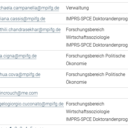
chaela.campanella@mpifg.de
Verwaltung
riana.cassis@mpifg.de
IMPRS-SPCE Doktorandenpro
thili.chandrasekhar@mpifg.de
Forschungsbereich
Wirtschaftssoziologie
IMPRS-SPCE Doktorandenpro
ca.cigna@mpifg.de
Forschungsbereich Politische
Ökonomie
shua.cova@mpifg.de
Forschungsbereich Politische
Ökonomie
lincrouch@me.com
gelogiorgio.cuconato@mpifg.de
Forschungsbereich
Wirtschaftssoziologie
IMPRS-SPCE Doktorandenpro