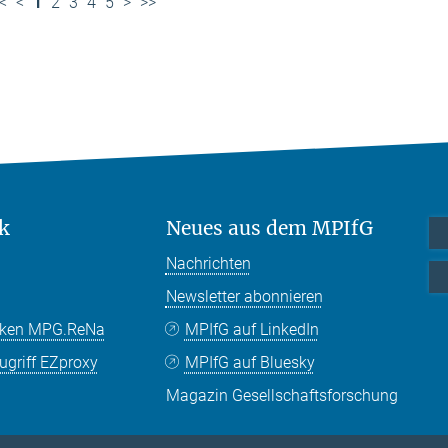
<
<
1
2
3
4
5
>
>>
k
Neues aus dem MPIfG
Nachrichten
Newsletter abonnieren
nken MPG.ReNa
MPIfG auf LinkedIn
griff EZproxy
MPIfG auf Bluesky
Magazin Gesellschaftsforschung