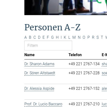
Personen A-Z
A
B
C
D
E
F
G
H
I
K
L
M
N
O
P
R
S
T
Name
Telefon
E-
Dr. Sharon Adams
+49 221 2767-134
sh
Dr. Sören Altstaedt
+49 221 2767-228
so
Dr. Alessia Aspide
+49 221 2767-152
al
Prof. Dr. Lucio Baccaro
+49 221 2767-210
lu