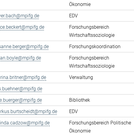
Ökonomie
iver.bach@mpifg.de
EDV
fice.beckert@mpifg.de
Forschungsbereich
Wirtschaftssoziologie
sanne.berger@mpifg.de
Forschungskoordination
yan.boyle@mpifg.de
Forschungsbereich
Wirtschaftssoziologie
rina.britner@mpifg.de
Verwaltung
ls.buehner@mpifg.de
ke.buerger@mpifg.de
Bibliothek
rkus.burtscheidt@mpifg.de
EDV
cinda.cadzow@mpifg.de
Forschungsbereich Politische
Ökonomie