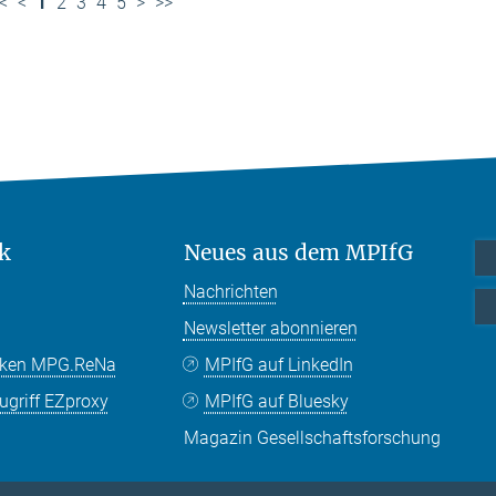
<
<
1
2
3
4
5
>
>>
k
Neues aus dem MPIfG
Nachrichten
Newsletter abonnieren
nken MPG.ReNa
MPIfG auf LinkedIn
griff EZproxy
MPIfG auf Bluesky
Magazin Gesellschaftsforschung