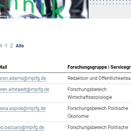
W
Y
Z
Alle
Mail
Forschungsgruppe | Serviceg
aron.adams@mpifg.de
Redaktion und Öffentlichkeitsa
eren.altstaedt@mpifg.de
Forschungsbereich
Wirtschaftssoziologie
essia.aspide@mpifg.de
Forschungsbereich Politische
Ökonomie
cio.baccaro@mpifg.de
Forschungsbereich Politische