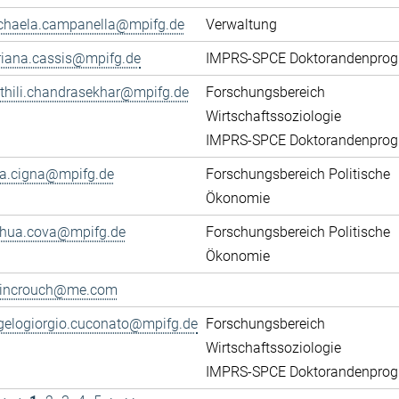
chaela.campanella@mpifg.de
Verwaltung
riana.cassis@mpifg.de
IMPRS-SPCE Doktorandenpro
thili.chandrasekhar@mpifg.de
Forschungsbereich
Wirtschaftssoziologie
IMPRS-SPCE Doktorandenpro
ca.cigna@mpifg.de
Forschungsbereich Politische
Ökonomie
shua.cova@mpifg.de
Forschungsbereich Politische
Ökonomie
lincrouch@me.com
gelogiorgio.cuconato@mpifg.de
Forschungsbereich
Wirtschaftssoziologie
IMPRS-SPCE Doktorandenpro