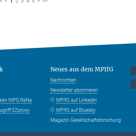
<
<
1
2
3
4
5
>
>>
k
Neues aus dem MPIfG
Nachrichten
Newsletter abonnieren
nken MPG.ReNa
MPIfG auf LinkedIn
griff EZproxy
MPIfG auf Bluesky
Magazin Gesellschaftsforschung