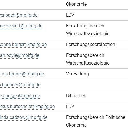
Ökonomie
iver.bach@mpifg.de
EDV
fice.beckert@mpifg.de
Forschungsbereich
Wirtschaftssoziologie
sanne.berger@mpifg.de
Forschungskoordination
yan.boyle@mpifg.de
Forschungsbereich
Wirtschaftssoziologie
rina.britner@mpifg.de
Verwaltung
ls.buehner@mpifg.de
ke.buerger@mpifg.de
Bibliothek
rkus.burtscheidt@mpifg.de
EDV
cinda.cadzow@mpifg.de
Forschungsbereich Politische
Ökonomie