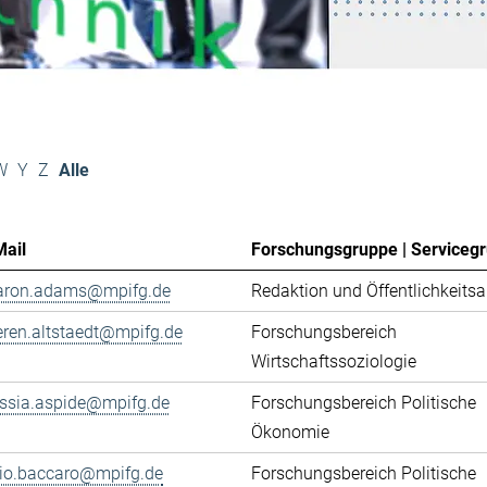
W
Y
Z
Alle
Mail
Forschungsgruppe | Serviceg
aron.adams@mpifg.de
Redaktion und Öffentlichkeitsa
eren.altstaedt@mpifg.de
Forschungsbereich
Wirtschaftssoziologie
essia.aspide@mpifg.de
Forschungsbereich Politische
Ökonomie
cio.baccaro@mpifg.de
Forschungsbereich Politische