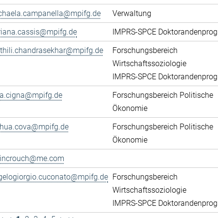
chaela.campanella@mpifg.de
Verwaltung
riana.cassis@mpifg.de
IMPRS-SPCE Doktorandenpro
thili.chandrasekhar@mpifg.de
Forschungsbereich
Wirtschaftssoziologie
IMPRS-SPCE Doktorandenpro
ca.cigna@mpifg.de
Forschungsbereich Politische
Ökonomie
shua.cova@mpifg.de
Forschungsbereich Politische
Ökonomie
lincrouch@me.com
gelogiorgio.cuconato@mpifg.de
Forschungsbereich
Wirtschaftssoziologie
IMPRS-SPCE Doktorandenpro