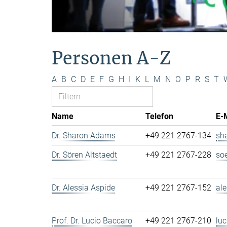
Personen A-Z
A
B
C
D
E
F
G
H
I
K
L
M
N
O
P
R
S
T
Name
Telefon
E-
Dr. Sharon Adams
+49 221 2767-134
sh
Dr. Sören Altstaedt
+49 221 2767-228
so
Dr. Alessia Aspide
+49 221 2767-152
al
Prof. Dr. Lucio Baccaro
+49 221 2767-210
lu