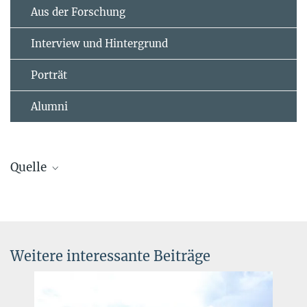
Aus der Forschung
Interview und Hintergrund
Porträt
Alumni
Quelle
Max-Planck-Gesellschaft (Hg.)
„Fünf Fragen zur Zukunft des US-Dollars als Weltleitwährung an
Lucio Baccaro.“
MaxPlanckForschung
2/25: 78 (2025).
Weitere interessante Beiträge