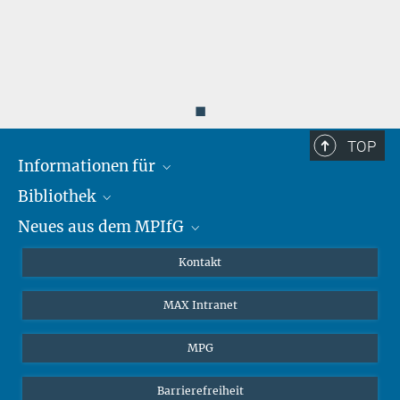
◼
TOP
Informationen für
Bibliothek
Forschende
Neues aus dem MPIfG
Gäste
Profil
Alumni
eLibrary
Nachrichten
Kontakt
Medienschaffende
Datenbanken MPG.ReNa
Newsletter abonnieren
MAX Intranet
Remote Zugriff EZproxy
MPIfG auf LinkedIn
MPIfG auf Bluesky
MPG
Magazin Gesellschaftsforschung
Barrierefreiheit