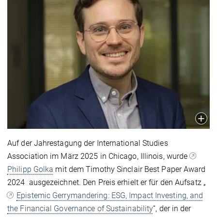
Auf der Jahrestagung der International Studies
Association im März 2025 in Chicago, Illinois, wurde
Philipp Golka
mit dem Timothy Sinclair Best Paper Award
2024 ausgezeichnet. Den Preis erhielt er für den Aufsatz „
Epistemic Gerrymandering: ESG, Impact Investing, and
the Financial Governance of Sustainability
“, der in der