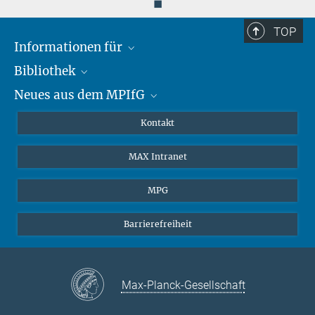
◼
TOP
Informationen für
Bibliothek
Forschende
Neues aus dem MPIfG
Gäste
Profil
Alumni
eLibrary
Nachrichten
Kontakt
Medienschaffende
Datenbanken MPG.ReNa
Newsletter abonnieren
MAX Intranet
Remote Zugriff EZproxy
MPIfG auf LinkedIn
MPIfG auf Bluesky
MPG
Magazin Gesellschaftsforschung
Barrierefreiheit
Max-Planck-Gesellschaft