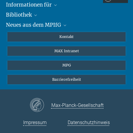
Informationen für
Bibliothek
Forschende
Neues aus dem MPIfG
Gäste
Profil
Alumni
eLibrary
Nachrichten
Kontakt
Medienschaffende
Datenbanken MPG.ReNa
Newsletter abonnieren
MAX Intranet
Remote Zugriff EZproxy
MPIfG auf LinkedIn
MPIfG auf Bluesky
MPG
Magazin Gesellschaftsforschung
Barrierefreiheit
Max-Planck-Gesellschaft
Impressum
Datenschutzhinweis