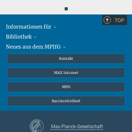
◼
TOP
Informationen für
Bibliothek
Forschende
Neues aus dem MPIfG
Gäste
Profil
Alumni
eLibrary
Nachrichten
Kontakt
Medienschaffende
Datenbanken MPG.ReNa
Newsletter abonnieren
MAX Intranet
Remote Zugriff EZproxy
MPIfG auf LinkedIn
MPIfG auf Bluesky
MPG
Magazin Gesellschaftsforschung
Barrierefreiheit
Max-Planck-Gesellschaft