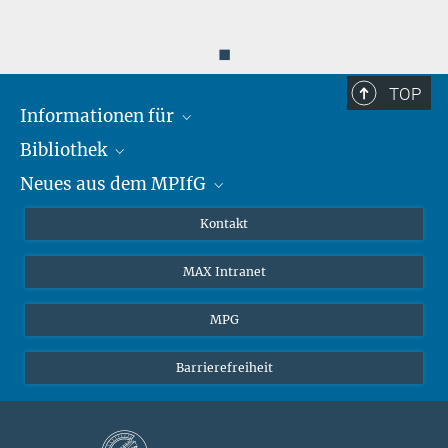
◼
TOP
Informationen für
Bibliothek
Forschende
Neues aus dem MPIfG
Gäste
Profil
Alumni
eLibrary
Nachrichten
Kontakt
Medienschaffende
Datenbanken MPG.ReNa
Newsletter abonnieren
MAX Intranet
Remote Zugriff EZproxy
MPIfG auf LinkedIn
MPIfG auf Bluesky
MPG
Magazin Gesellschaftsforschung
Barrierefreiheit