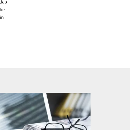
 das
die
in