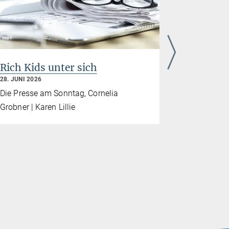
Rich Kids unter sich
„Die rei
unsicht
28. JUNI 2026
25. JUNI 202
Die Presse am Sonntag, Cornelia
der Freitag
Grobner | Karen Lillie
Emma Isch