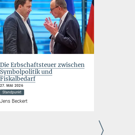
Die Erbschaftsteuer zwischen
Globale 
Symbolpolitik und
Histori
Fiskalbedarf
politics 
27. MAI 2026
27. MAI 2026
Standpunkt
Standpunkt
Jens Beckert
Lucinda C