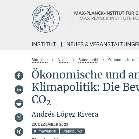
Hauptinhalt
INSTITUT
NEUES & VERANSTALTUNGE
Startseite
Neues
Standpunkt
Ökonomische und a
Ökonomische und an
Klimapolitik: Die B
CO
2
Andrés López Rivera
20. DEZEMBER 2023
Klimawandel
Standpunkt