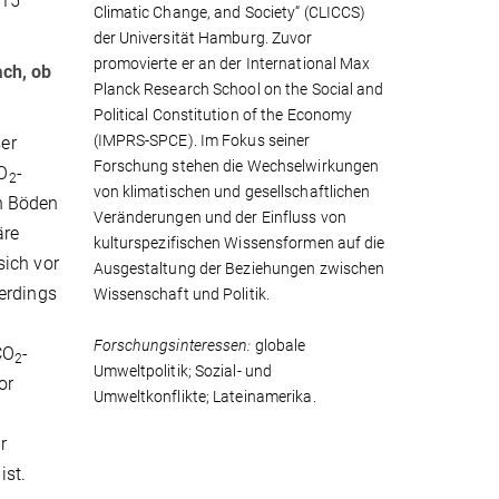
015
Climatic Change, and Society“ (CLICCS)
der Universität Hamburg. Zuvor
promovierte er an der International Max
ach, ob
Planck Research School on the Social and
Political Constitution of the Economy
(IMPRS-SPCE). Im Fokus seiner
er
Forschung stehen die Wechselwirkungen
O
-
2
von klimatischen und gesellschaftlichen
n Böden
Veränderungen und der Einfluss von
äre
kulturspezifischen Wissensformen auf die
sich vor
Ausgestaltung der Beziehungen zwischen
erdings
Wissenschaft und Politik.
Forschungsinteressen:
globale
CO
-
2
Umweltpolitik; Sozial- und
or
Umweltkonflikte; Lateinamerika.
r
ist.