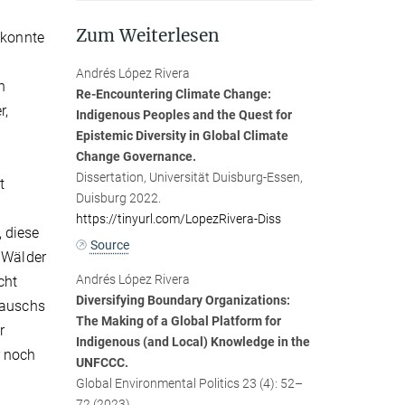
Zum Weiterlesen
 konnte
Andrés López Rivera
n
Re-Encountering Climate Change:
r,
Indigenous Peoples and the Quest for
Epistemic Diversity in Global Climate
Change Governance.
Dissertation, Universität Duisburg-Essen,
t
Duisburg 2022.
https://tinyurl.com/LopezRivera-Diss
, diese
Source
r Wälder
Andrés López Rivera
cht
Diversifying Boundary Organizations:
tauschs
The Making of a Global Platform for
r
Indigenous (and Local) Knowledge in the
r noch
UNFCCC.
Global Environmental Politics 23 (4): 52–
72 (2023).