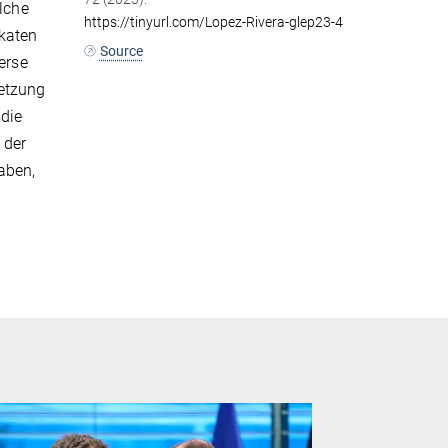
lche
https://tinyurl.com/Lopez-Rivera-glep23-4
ikaten
Source
erse
setzung
die
 der
aben,