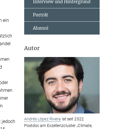
Interview und Hintergrund
Porträt
 ein
Alumni
tzlich
Handel
Autor
ahmen
d
oder
nahmen
iner
om
Andrés López Rivera
ist seit 2022
t jedoch
Postdoc am Exzellenzcluster „Climate,