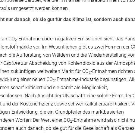
 Kontroverse darüber, wie die im Pariser Klimaabkommen von 2
 Praxis umgesetzt werden können.
t nur danach, ob sie gut für das Klima ist, sondern auch dan
s an CO
-Entnahmen oder negativen Emissionen sieht das Paris
2
nstoffmärkte vor. Im Wesentlichen gibt es zwei Formen der C
rch die Aufforstung von Wäldern und die Wiederherstellung vo
ir Capture
zur Abscheidung von Kohlendioxid aus der Atmosph
einen zukünftigen weltweiten Markt für CO
-Entnahmen richten 
2
ntwicklung einer neuen CO
-Entnahme-Industrie begünstigen. All
2
en scharf kritisiert und sie damit als Möglichkeit,
geschlossen. Nach Ansicht der UN schafft eine solche Form der 
 und der Kosteneffizienz sowie schwer kalkulierbare Risiken. V
ltigen Entwicklung, die ein Grundpfeiler des marktbasierten
deren Worten: Der Wert einer CO
-Entnahme wird also nicht nu
2
ondern auch danach, ob sie gut für die Gesellschaft als Ganzes 