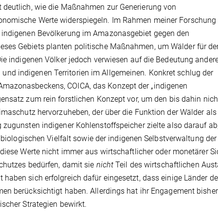
t deutlich, wie die Maßnahmen zur Generierung von
konomische Werte widerspiegeln. Im Rahmen meiner Forschung
r indigenen Bevölkerung im Amazonasgebiet gegen den
eses Gebiets planten politische Maßnahmen, um Wälder für de
Die indigenen Völker jedoch verwiesen auf die Bedeutung andere
nd indigenen Territorien im Allgemeinen. Konkret schlug der
 Amazonasbeckens, COICA, das Konzept der „indigenen
nsatz zum rein forstlichen Konzept vor, um den bis dahin nich
limaschutz hervorzuheben, der über die Funktion der Wälder als
 zugunsten indigener Kohlenstoffspeicher zielte also darauf ab
d biologischen Vielfalt sowie der indigenen Selbstverwaltung de
diese Werte nicht immer aus wirtschaftlicher oder monetärer Si
chutzes bedürfen, damit sie
nicht
Teil des wirtschaftlichen Aus
haben sich erfolgreich dafür eingesetzt, dass einige Länder de
men berücksichtigt haben. Allerdings hat ihr Engagement bishe
scher Strategien bewirkt.