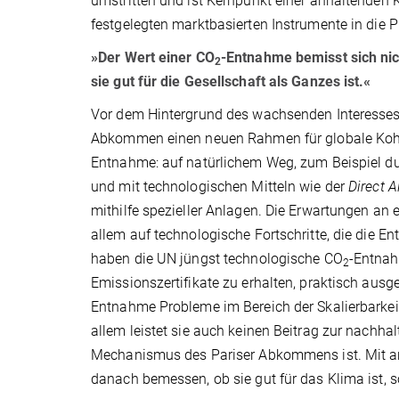
umstritten und ist Kernpunkt einer anhaltenden
festgelegten marktbasierten Instrumente in die
»Der Wert einer CO
-Entnahme bemisst sich nich
2
sie gut für die Gesellschaft als Ganzes ist.«
Vor dem Hintergrund des wachsenden Interesse
Abkommen einen neuen Rahmen für globale Kohle
Entnahme: auf natürlichem Weg, zum Beispiel du
und mit technologischen Mitteln wie der
Direct A
mithilfe spezieller Anlagen. Die Erwartungen an 
allem auf technologische Fortschritte, die die E
haben die UN jüngst technologische CO
-Entnahm
2
Emissionszertifikate zu erhalten, praktisch aus
Entnahme Probleme im Bereich der Skalierbarkeit
allem leistet sie auch keinen Beitrag zur nachha
Mechanismus des Pariser Abkommens ist. Mit an
danach bemessen, ob sie gut für das Klima ist, s