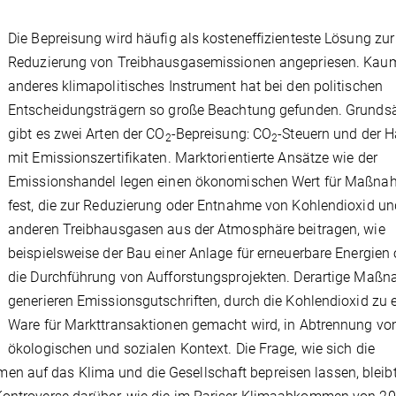
Die Bepreisung wird häufig als kosteneffizienteste Lösung zur
Reduzierung von Treibhausgasemissionen angepriesen. Kaum
anderes klimapolitisches Instrument hat bei den politischen
Entscheidungsträgern so große Beachtung gefunden. Grundsä
gibt es zwei Arten der CO
-Bepreisung: CO
-Steuern und der 
2
2
mit Emissionszertifikaten. Marktorientierte Ansätze wie der
Emissionshandel legen einen ökonomischen Wert für Maßn
fest, die zur Reduzierung oder Entnahme von Kohlendioxid un
anderen Treibhausgasen aus der Atmosphäre beitragen, wie
beispielsweise der Bau einer Anlage für erneuerbare Energien 
die Durchführung von Aufforstungsprojekten. Derartige Maß
generieren Emissionsgutschriften, durch die Kohlendioxid zu e
Ware für Markttransaktionen gemacht wird, in Abtrennung v
ökologischen und sozialen Kontext. Die Frage, wie sich die
n auf das Klima und die Gesellschaft bepreisen lassen, bleib