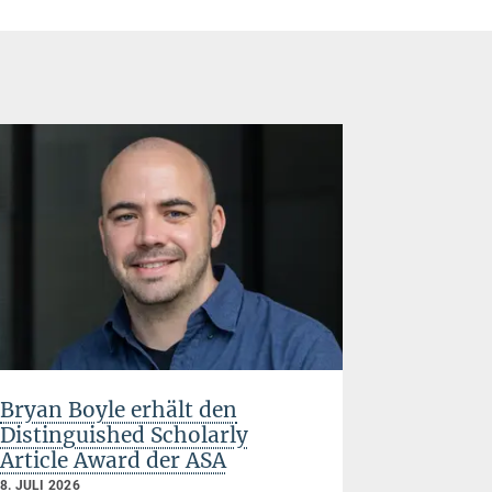
Bryan Boyle erhält den
Thomas B
Distinguished Scholarly
Disserta
Article Award der ASA
postsowj
zwische
8. JULI 2026