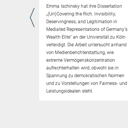
Emma Ischinsky hat ihre Dissertation
Conference
„(Un)Covering the Rich. Invisibility,
onstitution
Deservingness, and Legitimation in
en. Mehr
Mediated Representations of Germany’s
us neun
Wealth Elite“ an der Universität zu Köln
hematische
verteidigt. Die Arbeit untersucht anhand
t- und
von Medienberichterstattung, wie
extreme Vermögenskonzentration
und
aufrechterhalten wird, obwohl sie in
tischen
Spannung zu demokratischen Normen
nd
und zu Vorstellungen von Fairness- und
irtschaft
Leistungsidealen steht.
chaftlicher