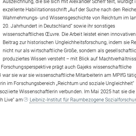
Auszeichnung, die sie sich mit Alexander Scherr teilt, würdigt 
exzellente Habilitationsschrift „Auf der Suche nach den Reiche
Wahrnehmungs- und Wissensgeschichte von Reichtum im la
20. Jahrhundert in Deutschland“ sowie ihr sonstiges
wissenschaftliches Œuvre. Die Arbeit leistet einen innovativen
Beitrag zur historischen Ungleichheitsforschung, indem sie R
nicht nur als wirtschaftliche Größe, sondern als gesellschaftli
produziertes Wissen versteht – mit Blick auf Machtverhältniss
 Forschungsperspektive prägt auch Gajeks wissenschaftliche
ar sie war sie wissenschaftliche Mitarbeiterin am MPIfG täti
in im Forschungsbereich „Reichtum und soziale Ungleichheit“ 
assoziierte Wissenschaftlerin verbunden. Im Mai 2025 hat sie die
ch Live“ am
Leibniz-Institut für Raumbezogene Sozialforschu