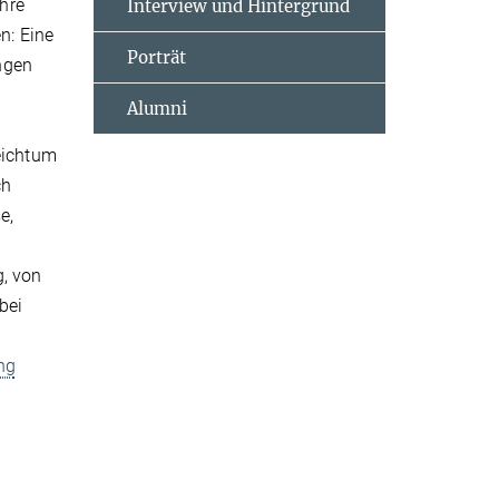
ihre
Interview und Hintergrund
n: Eine
Porträt
ngen
Alumni
eichtum
ch
e,
g, von
bei
ng