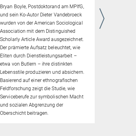
8. JULI 2026
Bryan Boyle, Postdoktorand am MPIfG,
Thomas Barr
und sein Ko-Autor Dieter Vandebroeck
„With Neig
wurden von der American Sociological
Navigating
Association mit dem Distinguished
and the EU 
Scholarly Article Award ausgezeichnet.
Arbeit anal
Der prämierte Aufsatz beleuchtet, wie
Länder wie
Eliten durch Dienstleistungsarbeit –
und die Ukr
etwa von Butlern – ihre distinkten
von der EU
Lebensstile produzieren und absichern.
entweder d
Basierend auf einer ethnografischen
oder eine E
Feldforschung zeigt die Studie, wie
Mittelpunkt
Serviceberufe zur symbolischen Macht
Wandel, den
und sozialen Abgrenzung der
Konzepts so
Oberschicht beitragen.