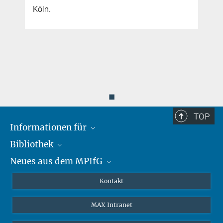
Köln.
◼
TOP
Informationen für
Bibliothek
Forschende
Neues aus dem MPIfG
Gäste
Profil
Alumni
eLibrary
Nachrichten
Kontakt
Medienschaffende
Datenbanken MPG.ReNa
Newsletter abonnieren
MAX Intranet
Remote Zugriff EZproxy
MPIfG auf LinkedIn