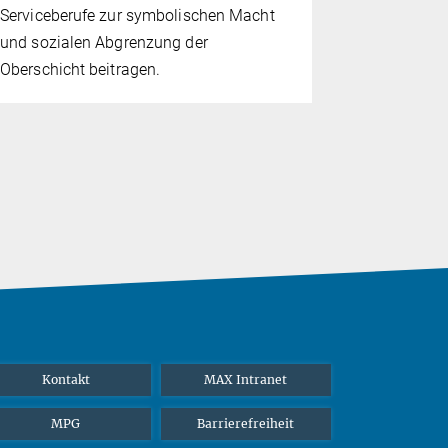
Mittelpunkt
Serviceberufe zur symbolischen Macht
Wandel, den
und sozialen Abgrenzung der
Konzepts so
Oberschicht beitragen.
Kontakt
MAX Intranet
MPG
Barrierefreiheit