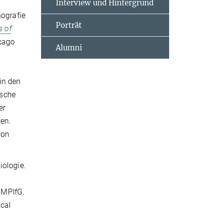
Interview und Hintergrund
nografie
Porträt
s of
icago
Alumni
in den
ische
er
ten.
von
iologie.
 MPIfG.
cal