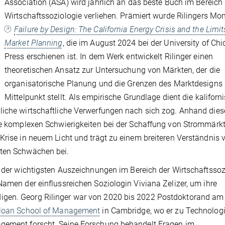
Association (ASA) wird jährlich an das beste Buch im Bereich
Wirtschaftssoziologie verliehen. Prämiert wurde Rilingers Mo
Failure by Design: The California Energy Crisis and the Limit
Market Planning
, die im August 2024 bei der University of Ch
Press erschienen ist. In dem Werk entwickelt Rilinger einen
theoretischen Ansatz zur Untersuchung von Märkten, der die
organisatorische Planung und die Grenzen des Marktdesigns 
Mittelpunkt stellt. Als empirische Grundlage dient die kaliforn
liche wirtschaftliche Verwerfungen nach sich zog. Anhand dies
die komplexen Schwierigkeiten bei der Schaffung von Strommärk
Krise in neuem Licht und trägt zu einem breiteren Verständnis 
nten Schwächen bei.
e der wichtigsten Auszeichnungen im Bereich der Wirtschaftssoz
Namen der einflussreichen Soziologin Viviana Zelizer, um ihre
igen. Georg Rilinger war von 2020 bis 2022 Postdoktorand am
loan School of Management
in Cambridge, wo er zu Technologi
agement forscht. Seine Forschung behandelt Fragen im