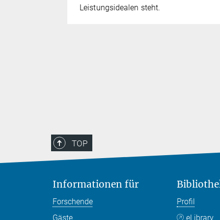
Leistungsidealen steht.
chaftlicher
TOP
Informationen für
Bibliothe
Forschende
Profil
Gäste
eLibrary