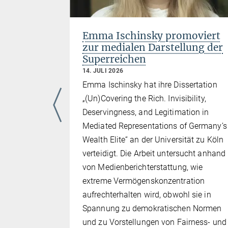
onferenz
Emma Ischinsky promoviert
zur medialen Darstellung der
Superreichen
14. JULI 2026
at am
Emma Ischinsky hat ihre Dissertation
Conference
„(Un)Covering the Rich. Invisibility,
onstitution
Deservingness, and Legitimation in
en. Mehr
Mediated Representations of Germany’s
us neun
Wealth Elite“ an der Universität zu Köln
hematische
verteidigt. Die Arbeit untersucht anhand
t- und
von Medienberichterstattung, wie
extreme Vermögenskonzentration
und
aufrechterhalten wird, obwohl sie in
tischen
Spannung zu demokratischen Normen
nd
und zu Vorstellungen von Fairness- und
irtschaft