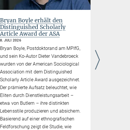
Bryan Boyle erhält den
Thomas B
Distinguished Scholarly
Disserta
Article Award der ASA
postsowj
zwische
8. JULI 2026
8. JULI 2026
Bryan Boyle, Postdoktorand am MPIfG,
Thomas Barr
und sein Ko-Autor Dieter Vandebroeck
„With Neig
wurden von der American Sociological
Navigating
Association mit dem Distinguished
and the EU 
Scholarly Article Award ausgezeichnet.
Arbeit anal
Der prämierte Aufsatz beleuchtet, wie
Länder wie
Eliten durch Dienstleistungsarbeit –
und die Ukr
etwa von Butlern – ihre distinkten
von der EU
Lebensstile produzieren und absichern.
entweder d
Basierend auf einer ethnografischen
oder eine E
Feldforschung zeigt die Studie, wie