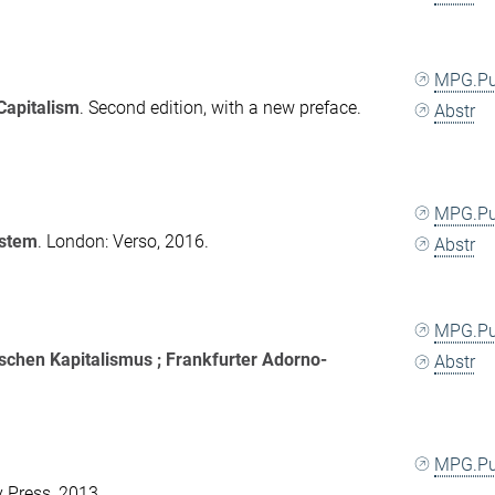
MPG.P
Capitalism
. Second edition, with a new preface.
Abstr
MPG.P
ystem
. London: Verso, 2016.
Abstr
MPG.P
ischen Kapitalismus ; Frankfurter Adorno-
Abstr
MPG.P
y Press, 2013.