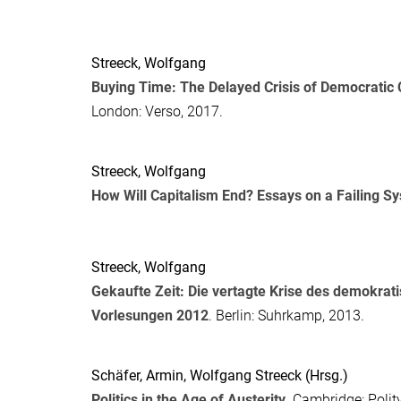
Streeck, Wolfgang
Buying Time: The Delayed Crisis of Democratic 
London: Verso, 2017.
Streeck, Wolfgang
How Will Capitalism End? Essays on a Failing S
Streeck, Wolfgang
Gekaufte Zeit: Die vertagte Krise des demokrat
Vorlesungen 2012
. Berlin: Suhrkamp, 2013.
Schäfer, Armin
,
Wolfgang Streeck
(Hrsg.)
Politics in the Age of Austerity
. Cambridge: Polit