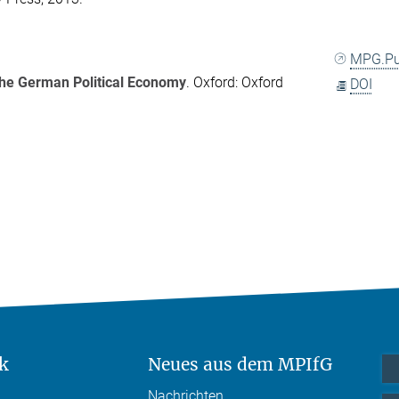
MPG.P
 the German Political Economy
. Oxford: Oxford
DOI
k
Neues aus dem MPIfG
Nachrichten