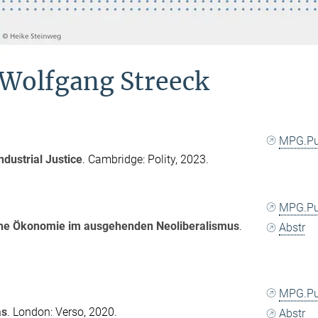
. Wolfgang Streeck
MPG.P
dustrial Justice
. Cambridge: Polity, 2023.
MPG.P
che Ökonomie im ausgehenden Neoliberalismus
.
Abstr
MPG.P
as
. London: Verso, 2020.
Abstr