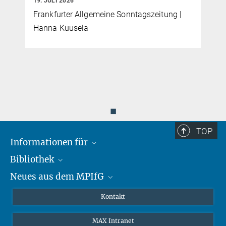
19. JULI 2026
Frankfurter Allgemeine Sonntagszeitung |
Hanna Kuusela
w
◼
TOP
Informationen für
Bibliothek
Forschende
Neues aus dem MPIfG
Gäste
Profil
Alumni
eLibrary
Nachrichten
Kontakt
Medienschaffende
Datenbanken MPG.ReNa
Newsletter abonnieren
MAX Intranet